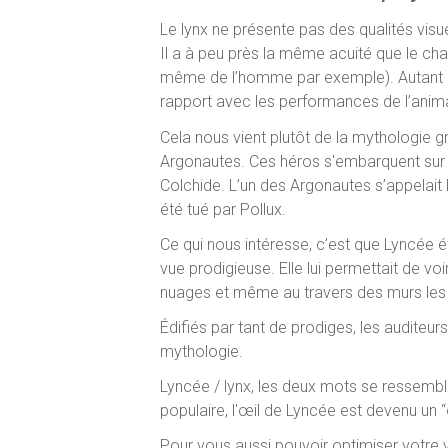
Le lynx ne présente pas des qualités visu
Il a à peu près la même acuité que le chat
même de l’homme par exemple). Autant cr
rapport avec les performances de l’anima
Cela nous vient plutôt de la mythologie g
Argonautes. Ces héros s'embarquent sur le
Colchide. L’un des Argonautes s’appelait L
été tué par Pollux.
Ce qui nous intéresse, c’est que Lyncée éta
vue prodigieuse. Elle lui permettait de voi
nuages et même au travers des murs les p
Édifiés par tant de prodiges, les auditeurs
mythologie.
Lyncée / lynx, les deux mots se ressemble
populaire, l'œil de Lyncée est devenu un “
Pour vous aussi pouvoir optimiser votre 