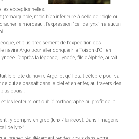
elles exceptionnelles.
 (remarquable, mais bien inférieure à celle de l’aigle ou
acher le morceau : l’expression “œil de lynx” n’a aucun
l.
recque, et plus précisément de l’expédition des
 navire Argo pour aller conquérir la Toison d’Or, en
yncée. D’après la légende, Lyncée, fils d'Alphée, aurait
it le pilote du navire Argo, et qu’il était célèbre pour sa
r ce qui se passait dans le ciel et en enfer, au travers des
lus épais !
 et les lecteurs ont oublié l’orthographe au profit de la
nt ; y compris en grec (lunx / lunkeos). Dans l’imagerie
œil de lynx”.
vue, prenez régulièrement rendez -vous dans votre