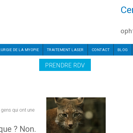
Ce
oph
RURGIE DE LA MYOPIE
TRAITEMENT LASER
CONTACT
BLOG
PRENDRE RDV
 gens qui ont une
ique ? Non.