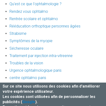
Qu'est ce que l'ophtalmologie ?
Rendez vous ophtalmo
Rentrée scolaire et ophtalmo
Rééducation orthoptique personnes âgées
Strabisme
Symptômes de la myopie
Sécheresse oculaire
Traitement par injection intra-vitreenne
Troubles de la vision
Urgence ophtalmologique paris
centre ophtalmo paris
centre ophtalmologique Place Dentaire
Sur ce site nous utilisons des cookies afin d'améliorer
votre expérience utilisateur.
Les cookies sont utilisées afin de personnaliser les
Mentions légales et Traitement des données
publicités (
Google
).