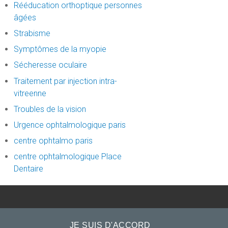
Rééducation orthoptique personnes
âgées
Strabisme
Symptômes de la myopie
Sécheresse oculaire
Traitement par injection intra-
vitreenne
Troubles de la vision
Urgence ophtalmologique paris
centre ophtalmo paris
centre ophtalmologique Place
Dentaire
ris 18
-
urgence dentaire
-
cabinet
JE SUIS D'ACCORD
site