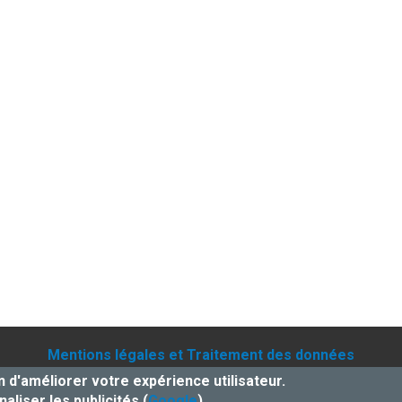
Mentions légales et Traitement des données
 barbes
-
ophtalmologue pre saint gervais
-
orthodontiste pa
n d'améliorer votre expérience utilisateur.
taire paris
- Le site ophtalmologue a été réalisé par
www.byen.
aliser les publicités (
Google
).