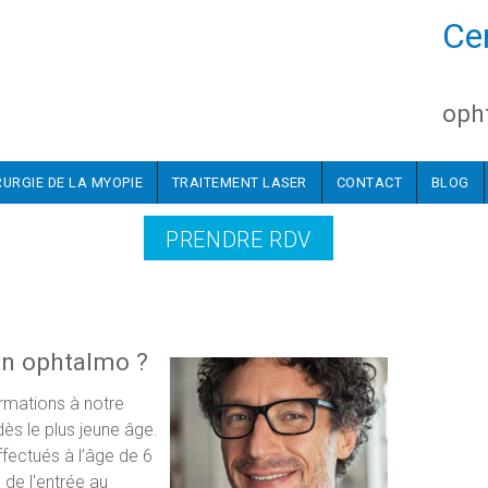
Ce
oph
RURGIE DE LA MYOPIE
TRAITEMENT LASER
CONTACT
BLOG
PRENDRE RDV
on ophtalmo ?
ormations à notre
ès le plus jeune âge.
fectués à l’âge de 6
s de l'entrée au