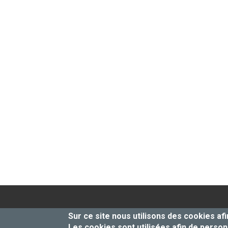
centre dentaire
-
centre dentaire
Sur ce site nous utilisons des cookies afi
den
Les cookies sont utilisées afin de personn