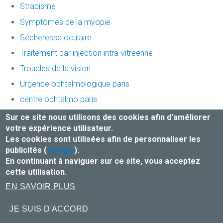
Strabisme
Symptômes de la myopie
Sécheresse oculaire
Traitement par injection intra-vitreenne
Troubles de la vision
Urgence ophtalmologique paris
centre ophtalmo paris
centre ophtalmologique Place Dentaire
Sur ce site nous utilisons des cookies afin d'améliorer
votre expérience utilisateur.
Les cookies sont utilisées afin de personnaliser les
Mentions légales et Traitement des données
publicités (
Google
).
centre dentaire
-
centre dentaire barbes
-
En continuant à naviguer sur ce site, vous acceptez
ophtalmologue pre saint gervais
-
orthodontiste paris
cette utilisation.
18
-
urgence dentaire
-
cabinet dentaire paris
- Le site
EN SAVOIR PLUS
ophtalmologue a été réalisé par
www.byen.site
JE SUIS D'ACCORD